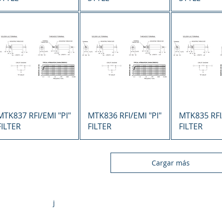
Vista rápida
Vista rápida
Vista r
MTK837 RFI/EMI "PI"
MTK836 RFI/EMI "PI"
MTK835 RFI/
FILTER
FILTER
FILTER
Cargar más
j
Jobs
|
www.mtkelectronics.com
ronics, Inc. | 1 National Blvd., Medford, NY, 11763 | Tel.: (631) 
| Fax: (631) 924-7179