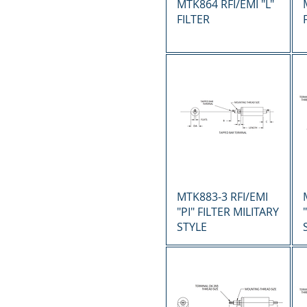
Vista rápida
MTK864 RFI/EMI "L"
FILTER
Vista rápida
MTK883-3 RFI/EMI
"PI" FILTER MILITARY
STYLE