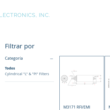
TK
LECTRONICS, INC.
Inicio
Nosotr
Filtrar por
Categoría
Todos
Cylindrical "L" & "PI" Filters
Vista rápida
M3171 RFI/EMI