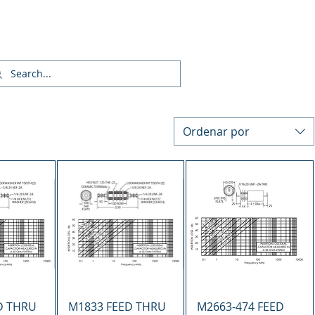
Inicia Sesión/Regístrate
Ordenar por
ápida
Vista rápida
Vista rápida
D THRU
M1833 FEED THRU
M2663-474 FEED