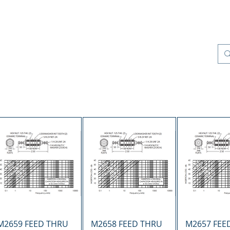
os
Productos
Control de Calidad
More
Vista rápida
Vista rápida
Vista r
M2659 FEED THRU
M2658 FEED THRU
M2657 FEE