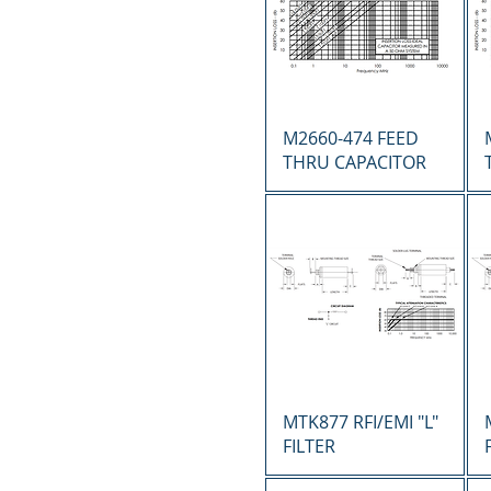
Vista rápida
M2660-474 FEED
THRU CAPACITOR
Vista rápida
MTK877 RFI/EMI "L"
FILTER