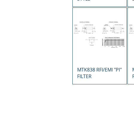
Vista rápida
MTK838 RFI/EMI "PI"
FILTER
MTK Elect