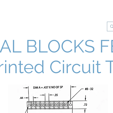
os
Productos
Control de Calidad
More
AL BLOCKS F
inted Circuit 