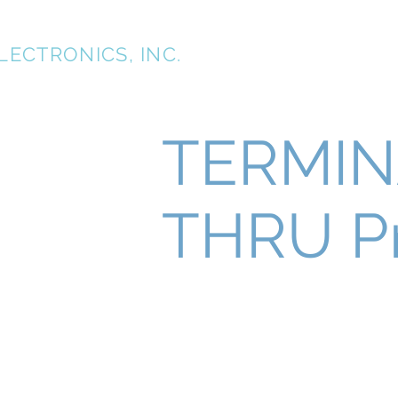
TK
LECTRONICS, INC.
Inicio
Nosotr
TERMIN
THRU Pr