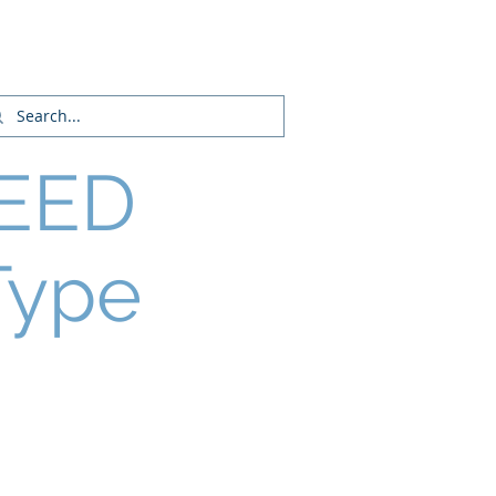
Inicia Sesión/Regístrate
EED
Type